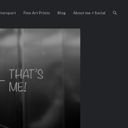
torsport
Fine Art Prints
Blog
About me + Social