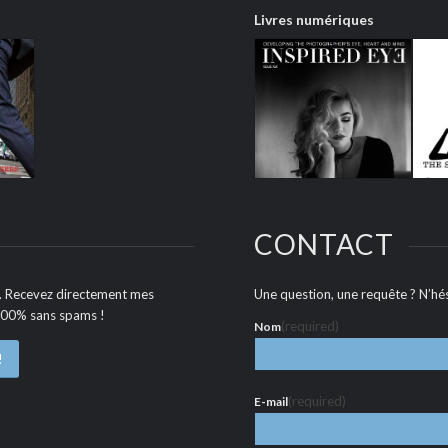
Livres numériques
CONTACT
e. Recevez directement mes
Une question, une requête ? N’hés
 100% sans spams !
(required)
Nom
!
(required)
E-mail