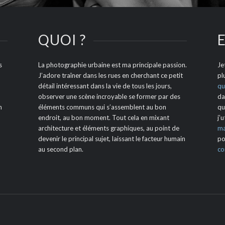
QUOI ?
E
s
La photographie urbaine est ma principale passion.
Je
-
J’adore traîner dans les rues en cherchant ce petit
pl
détail intéressant dans la vie de tous les jours,
qu
observer une scène incroyable se former par des
da
n
éléments communs qui s’assemblent au bon
qu
endroit, au bon moment. Tout cela en mixant
j’
architecture et éléments graphiques, au point de
ma
devenir le principal sujet, laissant le facteur humain
po
au second plan.
co