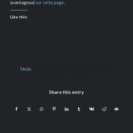
avantageux)
sur cette page
.
Like this:
/
/
2020-12-08
0 COMMENTS
BY
PIERRE PICHOT
TAGS:
ADOBE
,
CAPTURE ONE PRO
,
FORMATIONS
,
LIGHTROOM
,
PHOTOSHOP
Share this entry