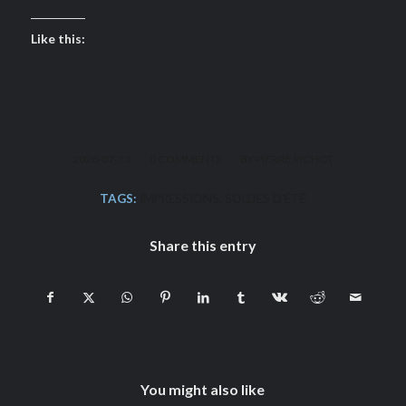
Like this:
/
/
2020-07-23
0 COMMENTS
BY
PIERRE PICHOT
TAGS:
IMPRESSIONS
,
SOLDES D'ÉTÉ
Share this entry
You might also like