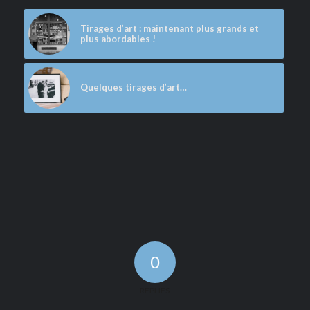
Tirages d’art : maintenant plus grands et
plus abordables !
Quelques tirages d’art…
0
REPLIES