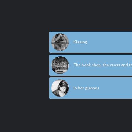
Kissing
The book shop, the cross and t
In her glasses