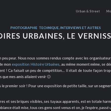
Urban & Street
Mo
PHOTOGRAPHIE
,
TECHNIQUE, INTERVIEWS ET AUTRES
OIRES URBAINES, LE VERNISS
u un peu peur. Nous nous sommes rendus compte avec les organisateurs
e de mon
exposition Histoire Urbaines
, au même moment même, se déro
t ! Ca faisait un peu de compétition… Il était de toute façon trop 
s que mes amis allaient venir 🙂
e premier soir ! Pour une exposition de petite taille, sur un segmen
res et ses briques visibles, ses tuyaux apparents, est en totale har
ambiance était mise, tous ces gens sont venus et on, je l’espère, pass