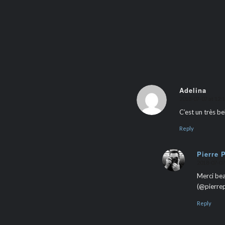
Adelina
2018-07-07 at 12:
says:
C’est un très be
Reply
Pierre 
2018-07-07
says:
Merci bea
(@pierrep
Reply