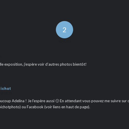
2
REPLIES
11
lle exposition, j’espère voir d’autres photos bientôt!
Pichot
 at 18:52
ucoup Adelina ! Je l’espère aussi 🙂 En attendant vous pouvez me suivre sur c
ichotphoto) ou Facebook (voir liens en haut de page).