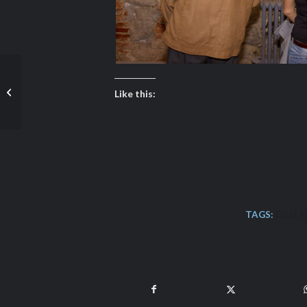
Histoires Urbaines, the
Like this:
opening!
TAGS:
CLUJ
,
E