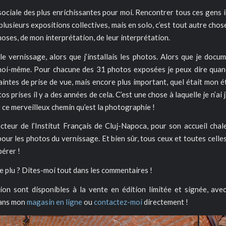
sociale des plus enrichissantes pour moi. Rencontrer tous ces gens 
à plusieurs expositions collectives, mais en solo, c’est tout autre cho
oses, de mon interprétation, de leur interprétation.
 le vernissage, alors que j’installais les photos. Alors que je doc
oi-même. Pour chacune des 31 photos exposées je peux dire quand e
aintes de prise de vue, mais encore plus important, quel était mon ét
 prises il y a des années de cela. C’est une chose à laquelle je n’ai j
 ce merveilleux chemin qu’est la photographie !
ecteur de l’Institut Français de Cluj-Napoca, pour son accueil cha
 pour les photos du vernissage. Et bien sûr, tous ceux et toutes celles
pérer !
lle plu ? Dites-moi tout dans les commentaires !
ion sont disponibles à la vente en édition limitée et signée, avec 
dans mon
magasin en ligne
ou
contactez-moi
directement !