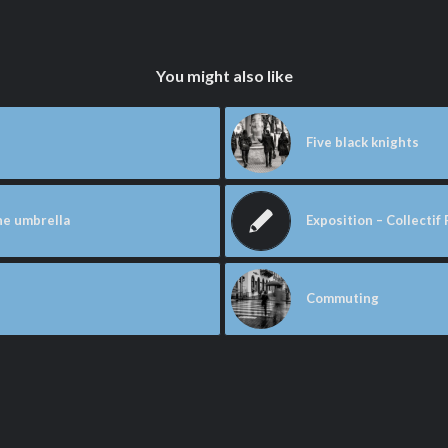
You might also like
Five black knights
he umbrella
Exposition – Collecti
Commuting