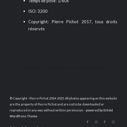
Temps de pose: 1/60s
ISO: 3200
Copyright: Pierre Pichot 2017, tous droits
réservés
/
/
2017-07-25
0 COMMENTS
BY
PIERRE PICHOT
© Copyright - Pierre Pichot 2014-2025. All photos appearing on this website
are the property of Pierre Pichot and are not to be downloaded or
reproduced in any way without written permission. -
powered by Enfold
WordPress Theme